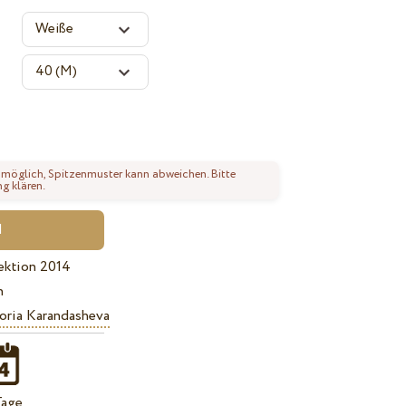
 möglich, Spitzenmuster kann abweichen. Bitte
ng klären.
ektion 2014
n
oria Karandasheva
Tage