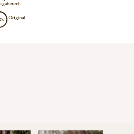
kgaberech
Original