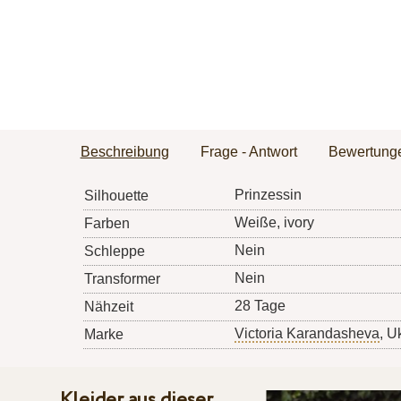
Beschreibung
Frage - Antwort
Bewertung
Prinzessin
Silhouette
Weiße, ivory
Farben
Nein
Schleppe
Nein
Transformer
28 Tage
Nähzeit
Victoria Karandasheva
, U
Marke
Kleider aus dieser