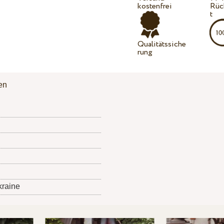
kostenfrei
Rüc
t
Qualitätssiche
rung
en
kraine