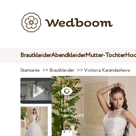
Brautkleider
Abendkleider
Mutter-Tochter
Hoc
Startseite
>>
Brautkleider
>>
Victoria Karandasheva
27
893
Leute