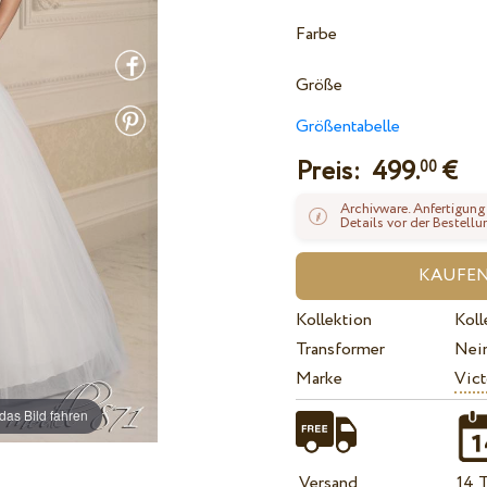
Farbe
Größe
Größentabelle
Preis:
499.
€
00
Archivware. Anfertigung
Details vor der Bestellu
Kollektion
Koll
Transformer
Nei
Marke
Vict
das Bild fahren
Versand
14 