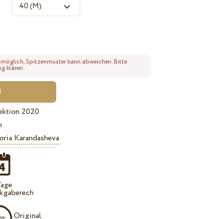
 möglich, Spitzenmuster kann abweichen. Bitte
ng klären.
ektion 2020
n
oria Karandasheva
Tage
kgaberech
Original