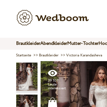
Brautkleider
Abendkleider
Mutter-Tochter
Hoc
Startseite
>>
Brautkleider
>>
Victoria Karandasheva
39 107
Leute