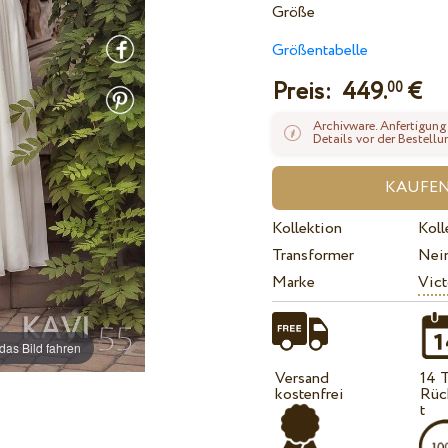
Größe
Größentabelle
Preis:
449.
€
00
Archivware. Anfertigung
Details vor der Bestellu
Kollektion
Koll
Transformer
Nei
Marke
Vict
das Bild fahren
Versand
14 
kostenfrei
Rüc
t