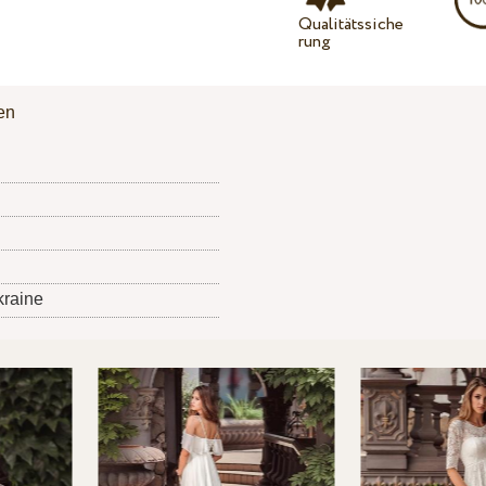
Qualitätssiche
rung
en
kraine