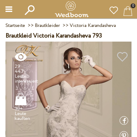
0
Startseite
>>
Brautkleider
>>
Victoria Karandasheva
Brautkleid Victoria Karandasheva 793
29
443
Leute
30+
Leute