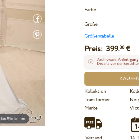
Farbe
Größe
Größentabelle
Preis:
399.
€
00
Archivware. Anfertigung
Details vor der Bestellu
Kollektion
Koll
Transformer
Nei
Marke
Vict
das Bild fahren
Versand
14 