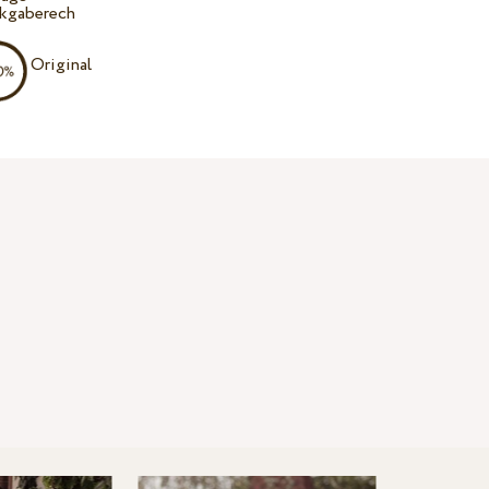
kgaberech
Original