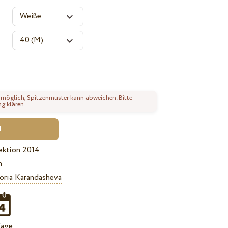
 möglich, Spitzenmuster kann abweichen. Bitte
ng klären.
ektion 2014
n
oria Karandasheva
Tage