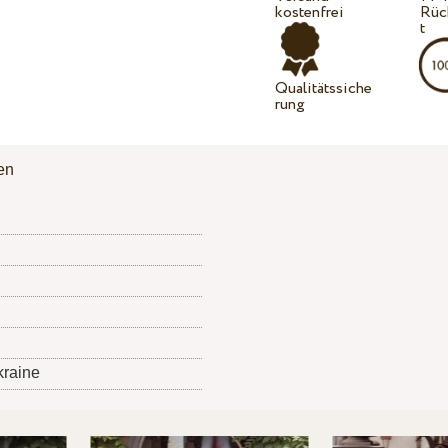
kostenfrei
Rüc
t
Qualitätssiche
rung
en
kraine