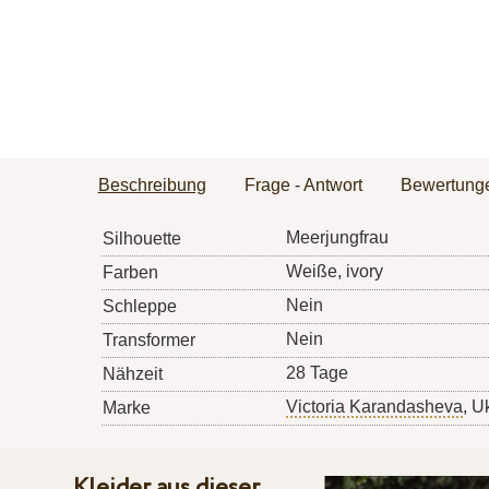
Beschreibung
Frage - Antwort
Bewertung
Meerjungfrau
Silhouette
Weiße, ivory
Farben
Nein
Schleppe
Nein
Transformer
28 Tage
Nähzeit
Victoria Karandasheva
, U
Marke
Kleider aus dieser