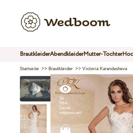
Brautkleider
Abendkleider
Mutter-Tochter
Hoc
Startseite
>>
Brautkleider
>>
Victoria Karandasheva
36
964
Leute