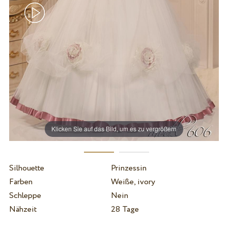
Klicken Sie auf das Bild, um es zu vergrößern
Silhouette
Prinzessin
Farben
Weiße, ivory
Schleppe
Nein
Nähzeit
28 Tage