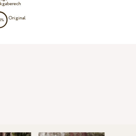
kgaberech
Original