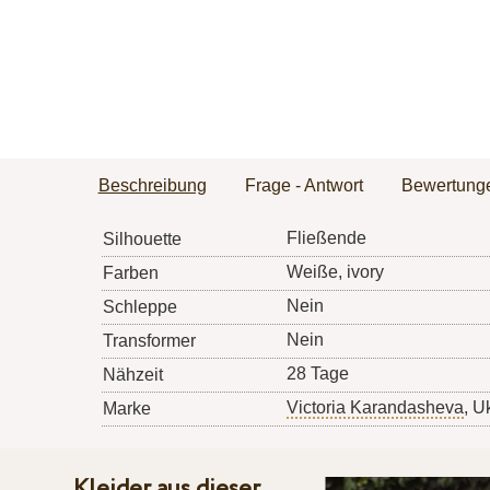
Beschreibung
Frage - Antwort
Bewertung
Fließende
Silhouette
Weiße, ivory
Farben
Nein
Schleppe
Nein
Transformer
28 Tage
Nähzeit
Victoria Karandasheva
, U
Marke
Kleider aus dieser