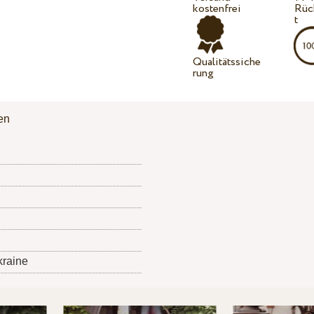
kostenfrei
Rüc
t
Qualitätssiche
rung
en
kraine