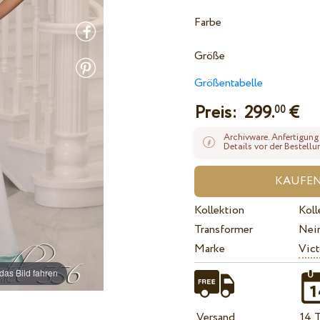
Farbe
Größe
Größentabelle
Preis:
299.
€
00
Archivware. Anfertigung
Details vor der Bestellu
Kollektion
Koll
Transformer
Nei
Marke
Vict
das Bild fahren
Versand
14 