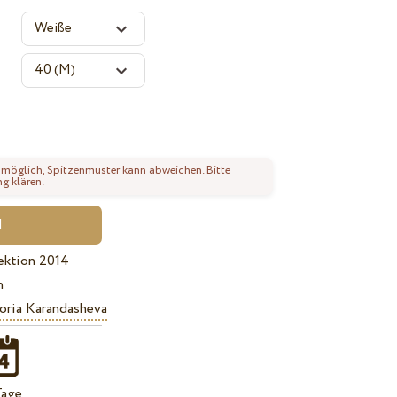
 möglich, Spitzenmuster kann abweichen. Bitte
ng klären.
ektion 2014
n
oria Karandasheva
Tage