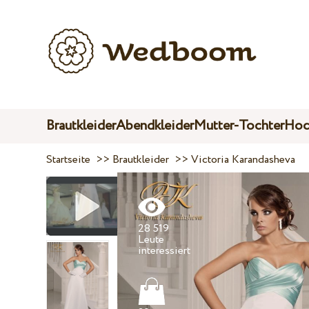
Brautkleider
Abendkleider
Mutter-Tochter
Hoc
Startseite
>>
Brautkleider
>>
Victoria Karandasheva
28 519
Leute