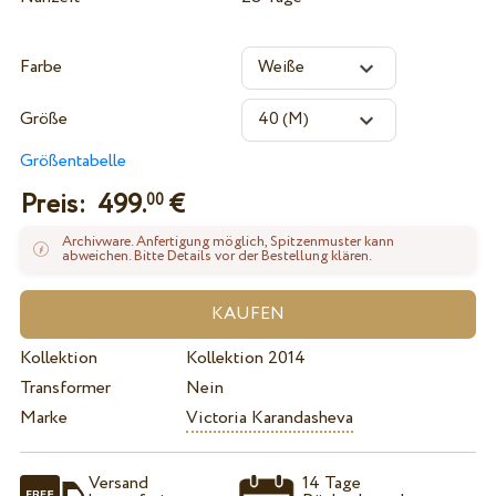
Farbe
Größe
Größentabelle
Preis:
499.
€
00
Archivware. Anfertigung möglich, Spitzenmuster kann
abweichen. Bitte Details vor der Bestellung klären.
Kollektion
Kollektion 2014
Transformer
Nein
Marke
Victoria Karandasheva
Versand
14 Tage