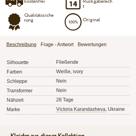
kostenfrei
Rückgaberech
t
Qualitätssiche
Original
rung
Beschreibung
Frage - Antwort
Bewertungen
Fließende
Silhouette
Weiße, ivory
Farben
Nein
Schleppe
Nein
Transformer
28 Tage
Nähzeit
Victoria Karandasheva
, Ukraine
Marke