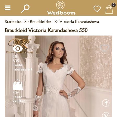
0
Startseite
>>
Brautkleider
>>
Victoria Karandasheva
Brautkleid Victoria Karandasheva 550
28
639
Leute
30+
Leute