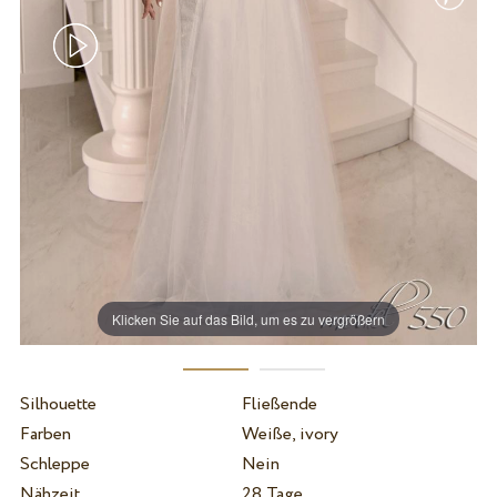
Klicken Sie auf das Bild, um es zu vergrößern
Silhouette
Fließende
Farben
Weiße, ivory
Schleppe
Nein
Nähzeit
28 Tage