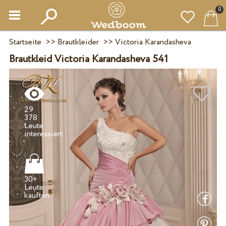
0
Startseite
>>
Brautkleider
>>
Victoria Karandasheva
Brautkleid Victoria Karandasheva 541
29
378
Leute
30+
Leute