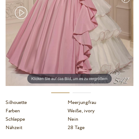
Klicken Sie auf das Bild, um es zu vergrößern
Silhouette
Meerjungfrau
Farben
Weiße, ivory
Schleppe
Nein
Nähzeit
28 Tage