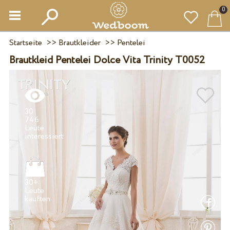
0
Startseite
>>
Brautkleider
>>
Pentelei
Brautkleid Pentelei Dolce Vita Trinity T0052
30
746
Leute
30+
Leute