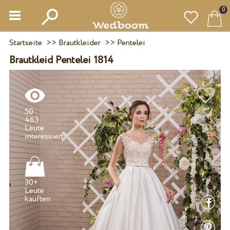
0
Startseite
>>
Brautkleider
>>
Pentelei
Brautkleid Pentelei 1814
50
463
Leute
30+
Leute