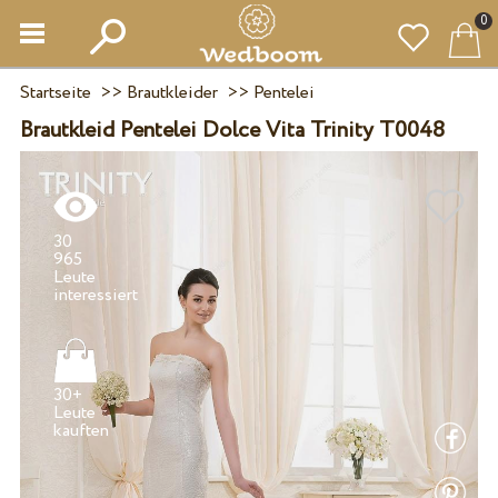
0
Startseite
>>
Brautkleider
>>
Pentelei
Brautkleid Pentelei Dolce Vita Trinity T0048
30
965
Leute
30+
Leute