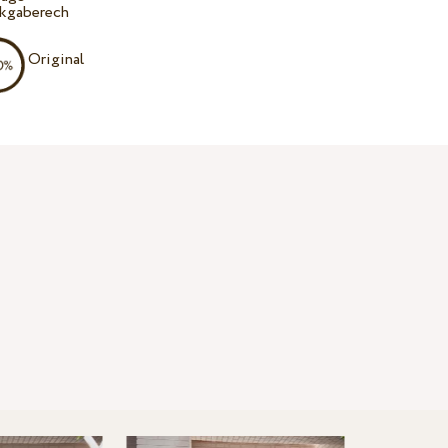
kgaberech
Original