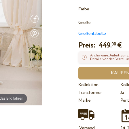
Farbe
Größe
Größentabelle
Preis:
449.
€
00
Archivware. Anfertigung
Details vor der Bestellu
Kollektion
Koll
Transformer
Ja
das Bild fahren
Marke
Pent
Versand
14 