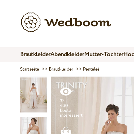
Brautkleider
Abendkleider
Mutter-Tochter
Hoc
Startseite
>>
Brautkleider
>>
Pentelei
33
430
Leute