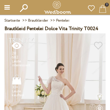
0
Startseite
>>
Brautkleider
>>
Pentelei
Brautkleid Pentelei Dolce Vita Trinity T0024
28
682
Leute
30+
Leute