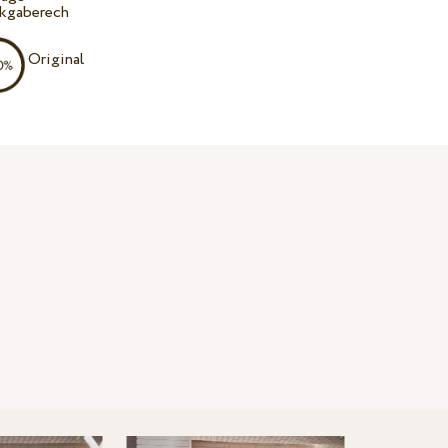
kgaberech
Original