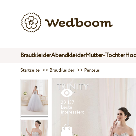
Brautkleider
Abendkleider
Mutter-Tochter
Hoc
Startseite
>>
Brautkleider
>>
Pentelei
29 137
Leute