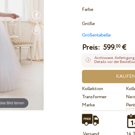
Farbe
Größe
Größentabelle
Preis:
599.
€
00
Archivware. Anfertigung
Details vor der Bestellu
Kollektion
Koll
Transformer
Nei
das Bild fahren
Marke
Pent
Versand
14 