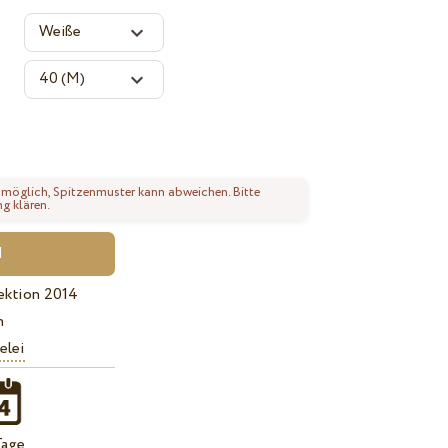
 möglich, Spitzenmuster kann abweichen. Bitte
ng klären.
ektion 2014
n
elei
Tage