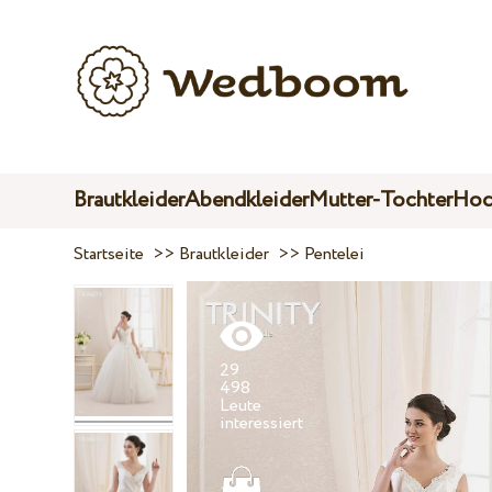
Brautkleider
Abendkleider
Mutter-Tochter
Hoc
Startseite
>>
Brautkleider
>>
Pentelei
29
498
Leute