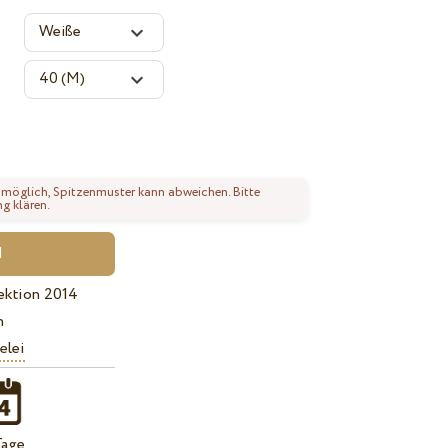
 möglich, Spitzenmuster kann abweichen. Bitte
ng klären.
ektion 2014
n
elei
Tage