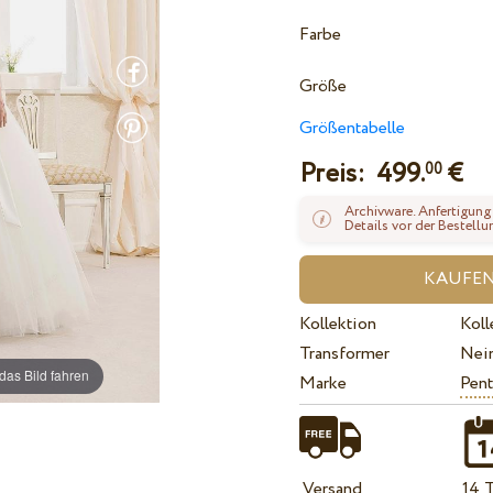
Farbe
Größe
Größentabelle
Preis:
499.
€
00
Archivware. Anfertigung
Details vor der Bestellu
Kollektion
Koll
Transformer
Nei
das Bild fahren
Marke
Pent
Versand
14 