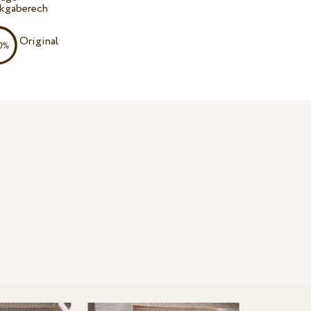
kgaberech
Original