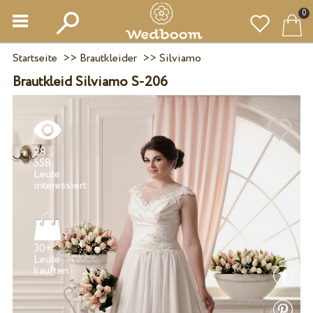
0
Startseite
>>
Brautkleider
>>
Silviamo
Brautkleid Silviamo S-206
28
558
Leute
30+
Leute