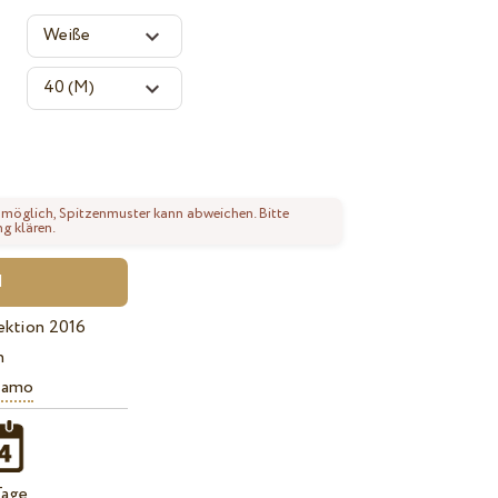
 möglich, Spitzenmuster kann abweichen. Bitte
ng klären.
ektion 2016
n
iamo
Tage