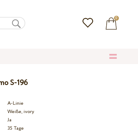
0
amo S-196
A-Linie
Weiße, ivory
Ja
35 Tage