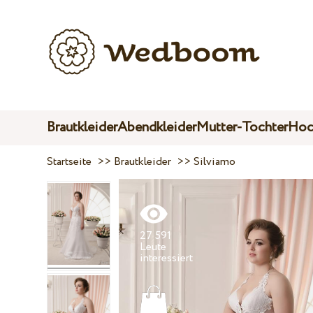
Brautkleider
Abendkleider
Mutter-Tochter
Hoc
Startseite
>>
Brautkleider
>>
Silviamo
27 591
Leute