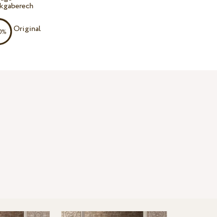
kgaberech
Original