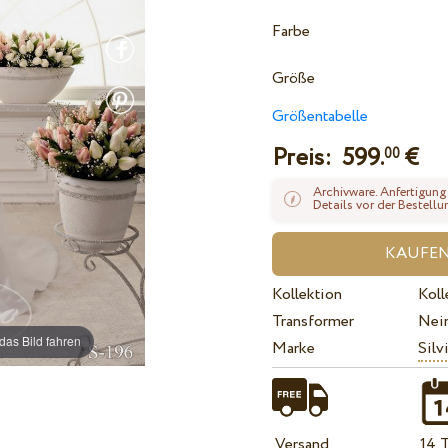
Farbe
Größe
Größentabelle
Preis:
599.
€
00
Archivware. Anfertigung
Details vor der Bestellu
Kollektion
Koll
Transformer
Nei
das Bild fahren
Marke
Silv
Versand
14 