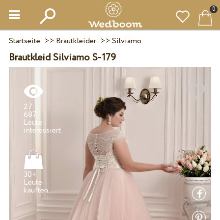
0
Startseite
>>
Brautkleider
>>
Silviamo
Brautkleid Silviamo S-179
27
687
Leute
30+
Leute