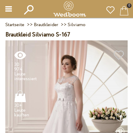
0
Startseite
>>
Brautkleider
>>
Silviamo
Brautkleid Silviamo S-167
30
974
Leute
30+
Leute