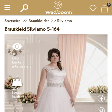
0
Startseite
>>
Brautkleider
>>
Silviamo
Brautkleid Silviamo S-164
30
645
Leute
30+
Leute