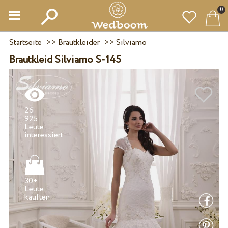
0
Startseite
>>
Brautkleider
>>
Silviamo
Brautkleid Silviamo S-145
26
925
Leute
30+
Leute