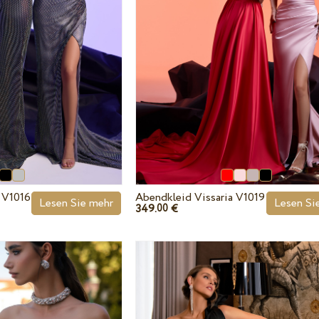
 V1016
Abendkleid Vissaria V1019
Lesen Sie mehr
Lesen Si
349.
€
00