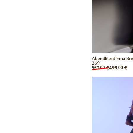
Abendkleid Ema Bri
269
550.
€
499.
€
00
00