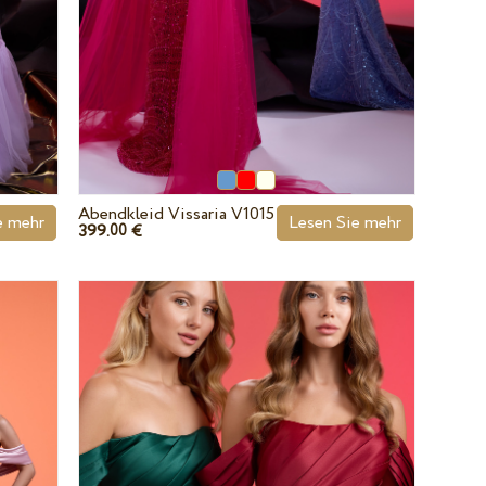
Abendkleid Vissaria V1015
e mehr
Lesen Sie mehr
399.
€
00