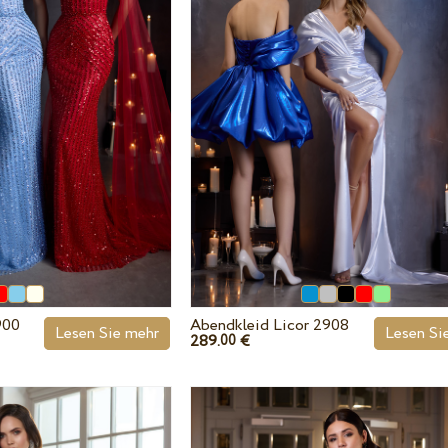
900
Abendkleid Licor 2908
Lesen Sie mehr
Lesen Si
289.
€
00