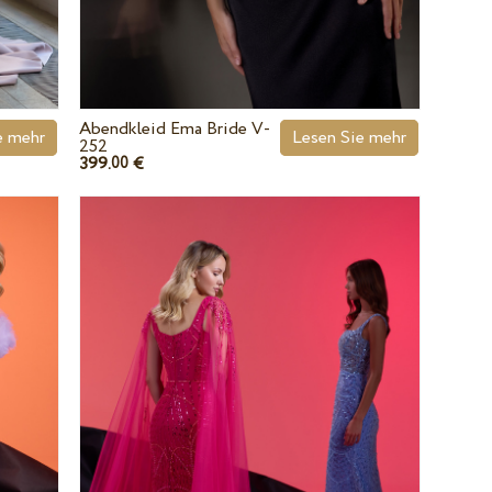
Abendkleid Ema Bride V-
e mehr
Lesen Sie mehr
252
399.
€
00