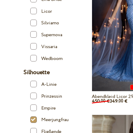
Licor
Silviamo
Supernova
Vissaria
Wedboom
Silhouette
A-Linie
Prinzessin
Abendkleid Licor 2
450.
€
349.
€
00
00
Empire
Meerjungfrau
Fließende