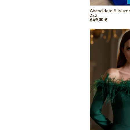
Abendkleid Silviam
222
649.
€
00