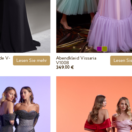
de V-
Abendkleid Vissaria
Lesen Sie mehr
Lesen Si
V1008
349.
€
00