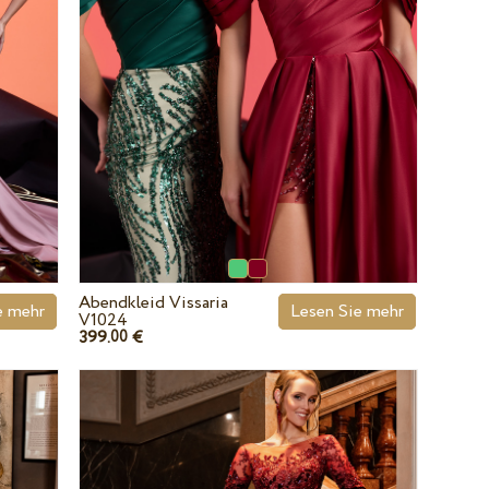
Abendkleid Vissaria
e mehr
Lesen Sie mehr
V1024
399.
€
00