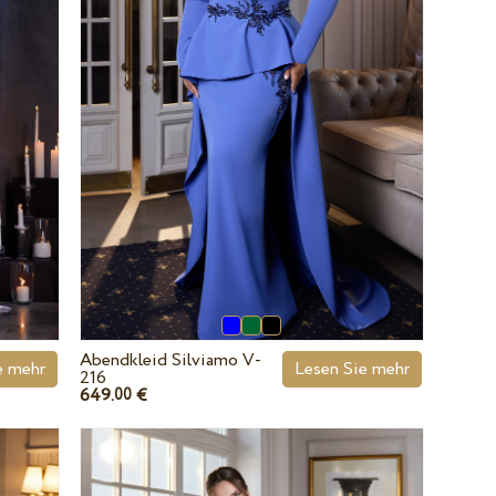
Abendkleid Silviamo V-
e mehr
Lesen Sie mehr
216
649.
€
00