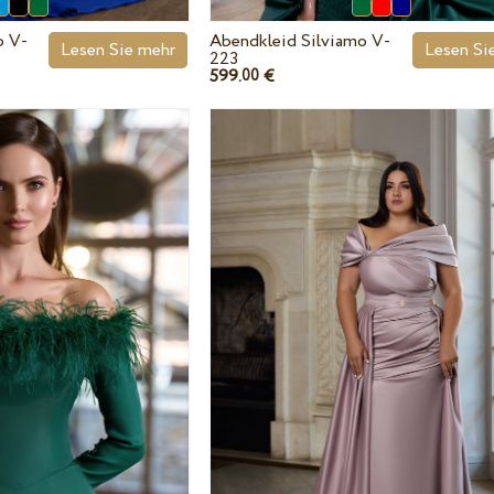
o V-
Abendkleid Silviamo V-
Lesen Sie mehr
Lesen Si
223
599.
€
00