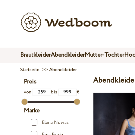
Brautkleider
Abendkleider
Mutter-Tochter
Hoc
Startseite
>>
Abendkleider
Abendkleider
Preis
von
bis
€
Marke
Elena Novias
Ema Bride