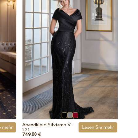
Abendkleid Silviamo V-
e mehr
Lesen Sie mehr
221
749.
€
00