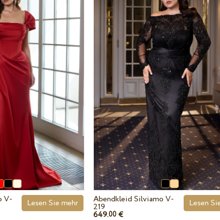
o V-
Abendkleid Silviamo V-
Lesen Sie mehr
Lesen Si
219
649.
€
00