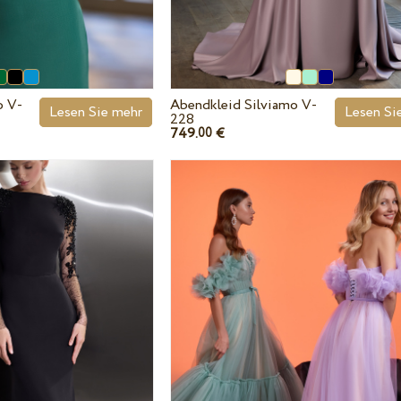
o V-
Abendkleid Silviamo V-
Lesen Sie mehr
Lesen Si
228
749.
€
00