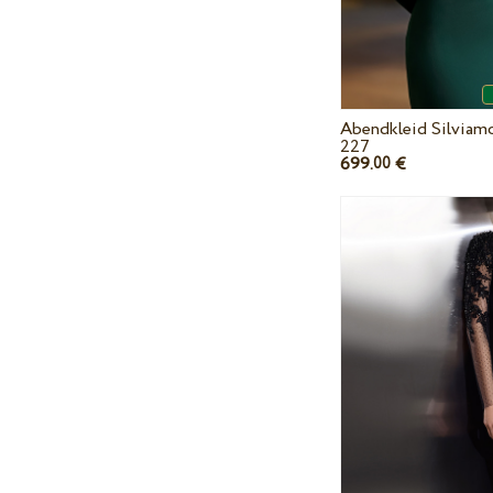
Abendkleid Silviam
227
699.
€
00