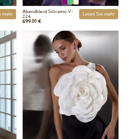
Abendkleid Silviamo V-
e mehr
Lesen Sie mehr
224
699.
€
00