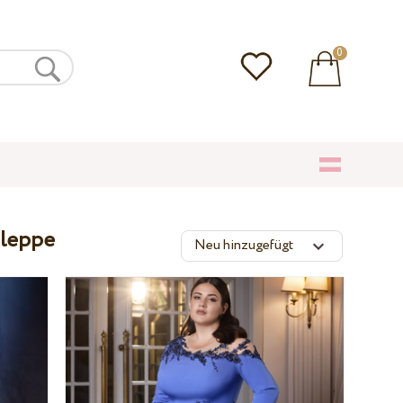
0
hleppe