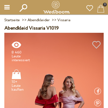
0
Startseite
>>
Abendkleider
>>
Vissaria
Abendkleid Vissaria V1019
8 460
Leute
10+
Leute