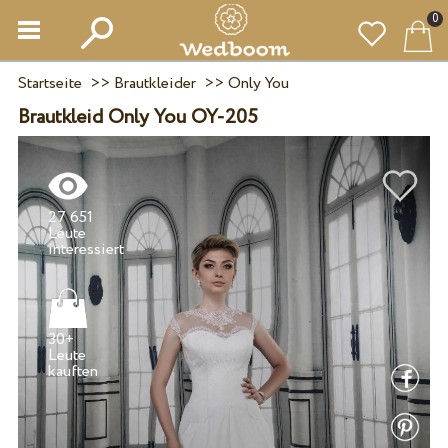
0
Startseite
>>
Brautkleider
>>
Only You
Brautkleid Only You OY-205
27 651
Leute
30+
Leute