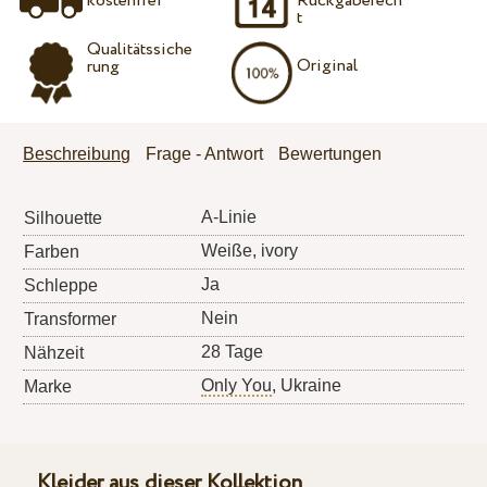
kostenfrei
Rückgaberech
t
Qualitätssiche
Original
rung
Beschreibung
Frage - Antwort
Bewertungen
A-Linie
Silhouette
Weiße, ivory
Farben
Ja
Schleppe
Nein
Transformer
28 Tage
Nähzeit
Only You
, Ukraine
Marke
Kleider aus dieser Kollektion