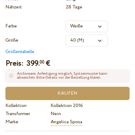
Nähzeit
28 Tage
Farbe
Größe
Größentabelle
Preis:
399.
€
00
Archivware. Anfertigung möglich, Spitzenmuster kann
abweichen. Bitte Details vor der Bestellung klären.
Kollektion
Kollektion 2016
Transformer
Nein
Marke
Angelica Sposa