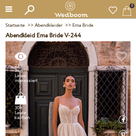
0
Startseite
>>
Abendkleider
>>
Ema Bride
Abendkleid Ema Bride V-244
21
946
Leute
30+
Leute