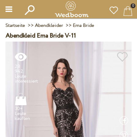
0
Startseite
>>
Abendkleider
>>
Ema Bride
Abendkleid Ema Bride V-11
28
942
Leute
30+
Leute