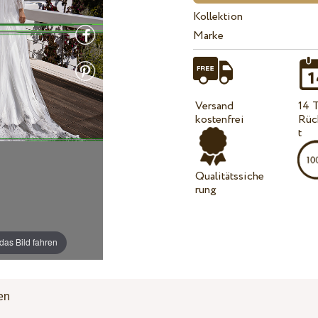
Kollektion
Marke
Versand
14 
kostenfrei
Rüc
t
Qualitätssiche
rung
das Bild fahren
en