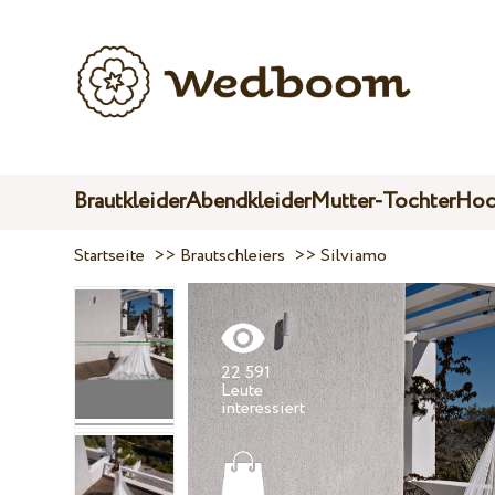
Brautkleider
Abendkleider
Mutter-Tochter
Hoc
Startseite
>>
Brautschleiers
>>
Silviamo
22 591
Leute