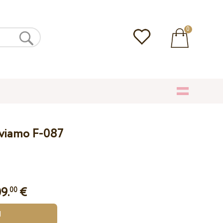
0
lviamo F-087
9.
€
00