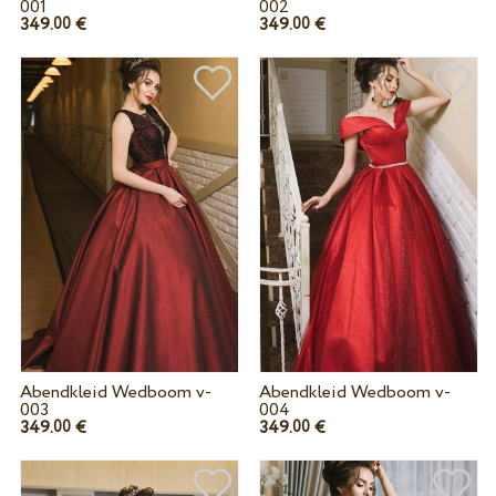
001
002
349.
€
349.
€
00
00
Abendkleid Wedboom v-
Abendkleid Wedboom v-
003
004
349.
€
349.
€
00
00