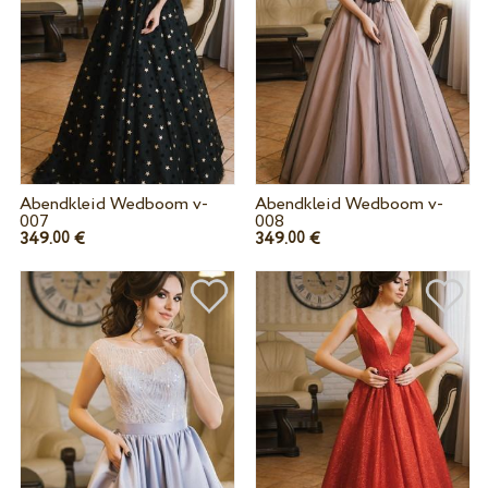
Abendkleid Wedboom v-
Abendkleid Wedboom v-
007
008
349.
€
349.
€
00
00